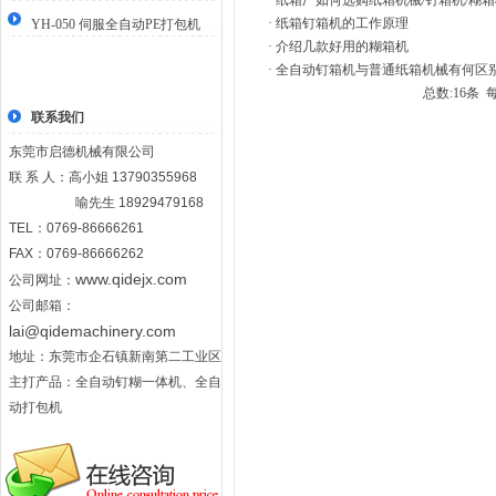
·
纸箱厂如何选购纸箱机械/钉箱机/糊
·
纸箱钉箱机的工作原理
YH-050 伺服全自动PE打包机
·
介绍几款好用的糊箱机
·
全自动钉箱机与普通纸箱机械有何区
总数:16条 每
联系我们
东莞市启德机械有限公司
联 系 人：高小姐 13790355968
喻先生 18929479168
TEL：0769-86666261
FAX：0769-86666262
www.qidejx.com
公司网址：
公司邮箱：
lai@qidemachinery.com
地址：东莞市企石镇新南第二工业区
主打产品：
全自动钉糊一体机
、
全自
动打包机