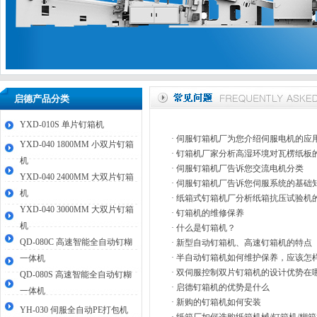
启德产品分类
YXD-010S 单片钉箱机
·
伺服钉箱机厂为您介绍伺服电机的应
YXD-040 1800MM 小双片钉箱
·
钉箱机厂家分析高湿环境对瓦楞纸板
机
·
伺服钉箱机厂告诉您交流电机分类
YXD-040 2400MM 大双片钉箱
·
伺服钉箱机厂告诉您伺服系统的基础
机
·
纸箱式钉箱机厂分析纸箱抗压试验机
YXD-040 3000MM 大双片钉箱
·
钉箱机的维修保养
机
·
什么是钉箱机？
QD-080C 高速智能全自动钉糊
·
新型自动钉箱机、高速钉箱机的特点
·
半自动钉箱机如何维护保养，应该怎
一体机
·
双伺服控制双片钉箱机的设计优势在
QD-080S 高速智能全自动钉糊
·
启德钉箱机的优势是什么
一体机
·
新购的钉箱机如何安装
YH-030 伺服全自动PE打包机